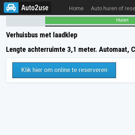
Home
Auto huren of res
Huren
Verhuisbus met laadklep
Lengte achterruimte 3,1 meter. Automaat, Ca
Klik hier om online te reserveren