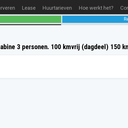
erveren
Lease
Huurtarieven
Hoe werkt het?
Con
R
bine 3 personen. 100 kmvrij (dagdeel) 150 kmv