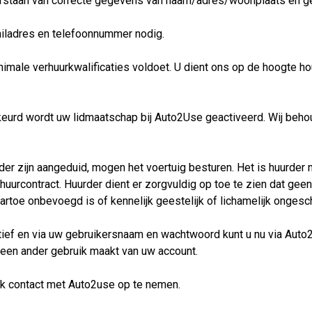
rstaan van correcte gegevens van naam/adres/woonplaats en gel
mailadres en telefoonnummer nodig.
 minimale verhuurkwalificaties voldoet. U dient ons op de hoogte 
urd wordt uw lidmaatschap bij Auto2Use geactiveerd. Wij behou
er zijn aangeduid, mogen het voertuig besturen. Het is huurder n
 huurcontract. Huurder dient er zorgvuldig op toe te zien dat ge
toe onbevoegd is of kennelijk geestelijk of lichamelijk ongeschi
ief en via uw gebruikersnaam en wachtwoord kunt u nu via Auto2use
t een ander gebruik maakt van uw account.
ijk contact met Auto2use op te nemen.