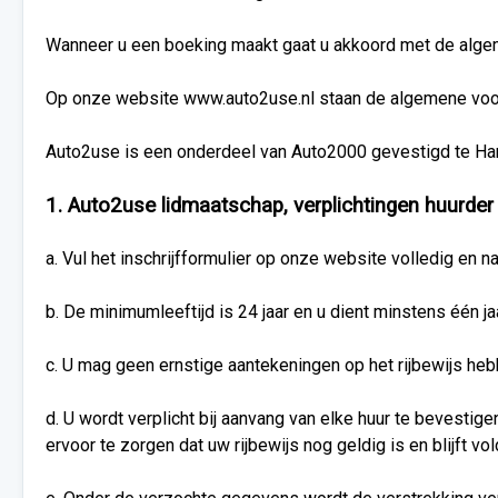
Wanneer u een boeking maakt gaat u akkoord met de alg
Op onze website www.auto2use.nl staan de algemene voorw
Auto2use is een onderdeel van Auto2000 gevestigd te Har
1. Auto2use lidmaatschap, verplichtingen huurder 
a. Vul het inschrijfformulier op onze website volledig en na
b. De minimumleeftijd is 24 jaar en u dient minstens één j
c. U mag geen ernstige aantekeningen op het rijbewijs he
d. U wordt verplicht bij aanvang van elke huur te bevesti
ervoor te zorgen dat uw rijbewijs nog geldig is en blijft v