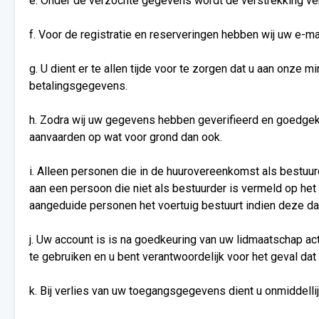
e. Onder de verzochte gegevens wordt de verstrekking ve
f. Voor de registratie en reserveringen hebben wij uw e-
g. U dient er te allen tijde voor te zorgen dat u aan onze
betalingsgegevens.
h. Zodra wij uw gegevens hebben geverifieerd en goedgeke
aanvaarden op wat voor grond dan ook.
i. Alleen personen die in de huurovereenkomst als bestuurd
aan een persoon die niet als bestuurder is vermeld op het
aangeduide personen het voertuig bestuurt indien deze daar
j. Uw account is is na goedkeuring van uw lidmaatschap act
te gebruiken en u bent verantwoordelijk voor het geval da
k. Bij verlies van uw toegangsgegevens dient u onmiddell